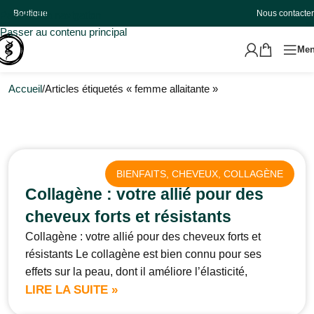
Boutique
Nous contacter
Passer à la navigation
Passer au contenu principal
Me
Accueil
Articles étiquetés « femme allaitante »
BIENFAITS
, 
CHEVEUX
, 
COLLAGÈNE
Collagène : votre allié pour des
cheveux forts et résistants
Collagène : votre allié pour des cheveux forts et
résistants Le collagène est bien connu pour ses
effets sur la peau, dont il améliore l’élasticité,
LIRE LA SUITE »