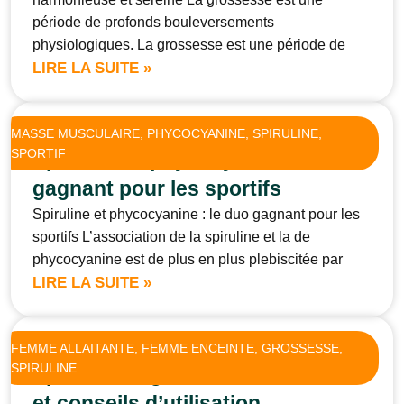
période de profonds bouleversements
physiologiques. La grossesse est une période de
LIRE LA SUITE »
MASSE MUSCULAIRE
, 
PHYCOCYANINE
, 
SPIRULINE
, 
SPORTIF
Spiruline et phycocyanine : le duo
gagnant pour les sportifs
Spiruline et phycocyanine : le duo gagnant pour les
sportifs L’association de la spiruline et la de
phycocyanine est de plus en plus plebiscitée par
LIRE LA SUITE »
FEMME ALLAITANTE
, 
FEMME ENCEINTE
, 
GROSSESSE
, 
SPIRULINE
Spiruline et grossesse: bienfaits
et conseils d’utilisation