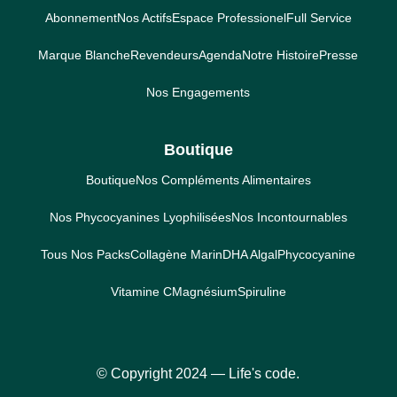
Abonnement
Nos Actifs
Espace Professionel
Full Service
Marque Blanche
Revendeurs
Agenda
Notre Histoire
Presse
Nos Engagements
Boutique
Boutique
Nos Compléments Alimentaires
Nos Phycocyanines Lyophilisées
Nos Incontournables
Tous Nos Packs
Collagène Marin
DHA Algal
Phycocyanine
Vitamine C
Magnésium
Spiruline
© Copyright 2024 ― Life's code.