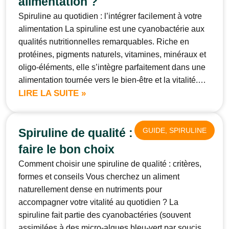
alimentation ?
Spiruline au quotidien : l’intégrer facilement à votre
alimentation La spiruline est une cyanobactérie aux
qualités nutritionnelles remarquables. Riche en
protéines, pigments naturels, vitamines, minéraux et
oligo-éléments, elle s’intègre parfaitement dans une
alimentation tournée vers le bien-être et la vitalité.…
LIRE LA SUITE »
Spiruline de qualité : le guide pour
GUIDE
, 
SPIRULINE
faire le bon choix
Comment choisir une spiruline de qualité : critères,
formes et conseils Vous cherchez un aliment
naturellement dense en nutriments pour
accompagner votre vitalité au quotidien ? La
spiruline fait partie des cyanobactéries (souvent
assimilées à des micro-algues bleu-vert par soucis…