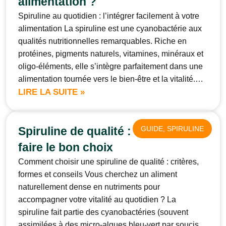
alimentation ?
Spiruline au quotidien : l’intégrer facilement à votre
alimentation La spiruline est une cyanobactérie aux
qualités nutritionnelles remarquables. Riche en
protéines, pigments naturels, vitamines, minéraux et
oligo-éléments, elle s’intègre parfaitement dans une
alimentation tournée vers le bien-être et la vitalité.…
LIRE LA SUITE »
Spiruline de qualité : le guide pour
GUIDE
, 
SPIRULINE
faire le bon choix
Comment choisir une spiruline de qualité : critères,
formes et conseils Vous cherchez un aliment
naturellement dense en nutriments pour
accompagner votre vitalité au quotidien ? La
spiruline fait partie des cyanobactéries (souvent
assimilées à des micro-algues bleu-vert par soucis…