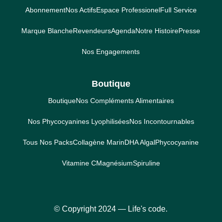
Abonnement
Nos Actifs
Espace Professionel
Full Service
Marque Blanche
Revendeurs
Agenda
Notre Histoire
Presse
Nos Engagements
Boutique
Boutique
Nos Compléments Alimentaires
Nos Phycocyanines Lyophilisées
Nos Incontournables
Tous Nos Packs
Collagène Marin
DHA Algal
Phycocyanine
Vitamine C
Magnésium
Spiruline
© Copyright 2024 ― Life's code.