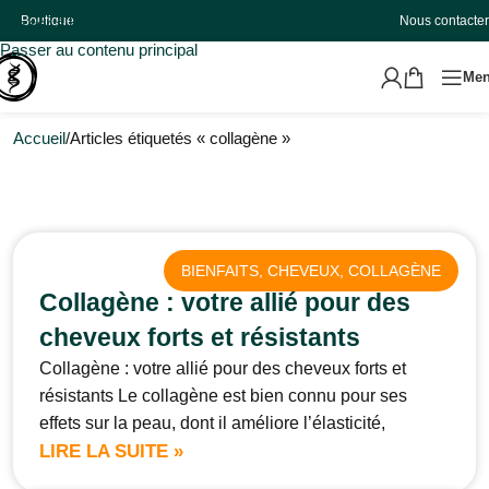
Boutique
Nous contacter
Passer à la navigation
Passer au contenu principal
Me
Accueil
Articles étiquetés « collagène »
BIENFAITS
, 
CHEVEUX
, 
COLLAGÈNE
Collagène : votre allié pour des
cheveux forts et résistants
Collagène : votre allié pour des cheveux forts et
résistants Le collagène est bien connu pour ses
effets sur la peau, dont il améliore l’élasticité,
LIRE LA SUITE »