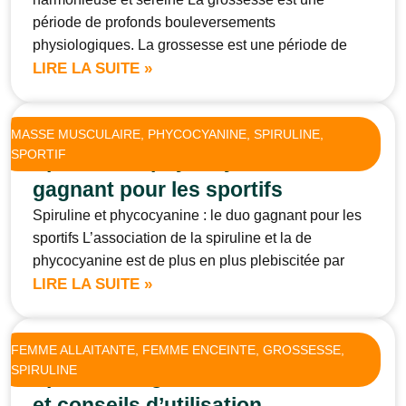
période de profonds bouleversements
physiologiques. La grossesse est une période de
LIRE LA SUITE »
MASSE MUSCULAIRE
, 
PHYCOCYANINE
, 
SPIRULINE
, 
SPORTIF
Spiruline et phycocyanine : le duo
gagnant pour les sportifs
Spiruline et phycocyanine : le duo gagnant pour les
sportifs L’association de la spiruline et la de
phycocyanine est de plus en plus plebiscitée par
LIRE LA SUITE »
FEMME ALLAITANTE
, 
FEMME ENCEINTE
, 
GROSSESSE
, 
SPIRULINE
Spiruline et grossesse: bienfaits
et conseils d’utilisation