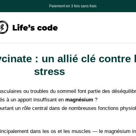
s de livraisons offerts en France, en Belgique et au Luxembourg en point relais à pa
Paiement en 3 fois sans frais
3 produits (format 3 mois) = -10%
nate : un allié clé contre l
stress
usculaires ou troubles du sommeil font partie des déséquili
iés à un apport insuffisant en
magnésium
?
urtant un rôle central dans de nombreuses fonctions physiol
rincipalement dans les os et les muscles — le magnésium in