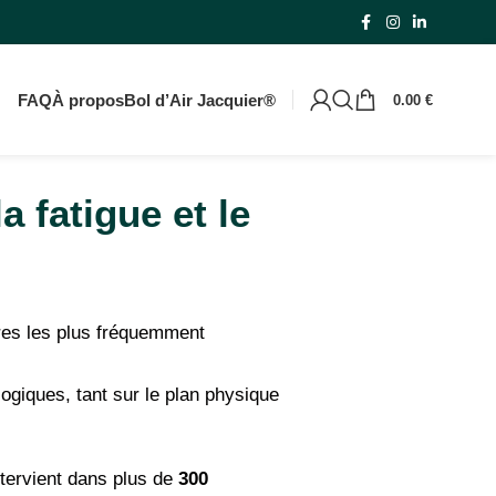
rtir de 59€
FAQ
À propos
Bol d’Air Jacquier®
0.00
€
a fatigue et le
bres les plus fréquemment
ogiques, tant sur le plan physique
tervient dans plus de
300