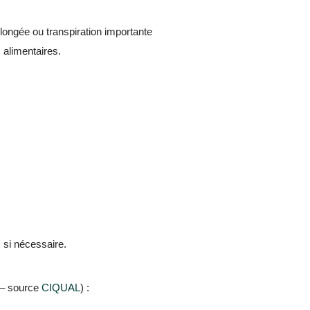
olongée ou transpiration importante
 alimentaires.
 si nécessaire.
 – source
CIQUAL
) :