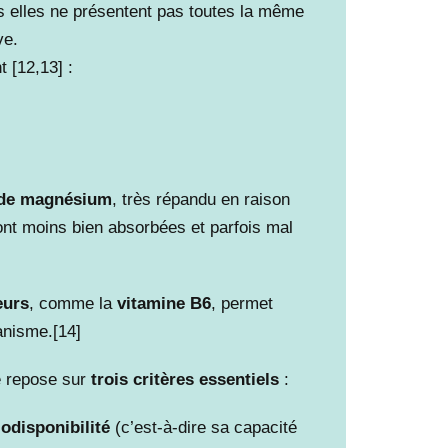
s elles ne présentent pas toutes la même
ve.
 [12,13] :
 de magnésium
, très répandu en raison
sont moins bien absorbées et parfois mal
eurs
, comme la
vitamine B6
, permet
ganisme.[14]
e repose sur
trois critères essentiels
:
iodisponibilité
(c’est-à-dire sa capacité