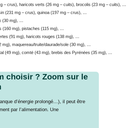
g – crus), haricots verts (26 mg – cuits), brocolis (23 mg – cuits), …
asin (231 mg – crus), quinoa (197 mg – crus), …
x (30 mg), …
s (160 mg), pistaches (115 mg), …
vertes (91 mg), haricots rouges (138 mg), …
32 mg), maquereau/truite/daurade/sole (30 mg), …
al (49 mg), comté (43 mg), brebis des Pyrénées (35 mg), …
 choisir ? Zoom sur le
m
anque d’énergie prolongé…), il peut être
ment par l’alimentation. Une