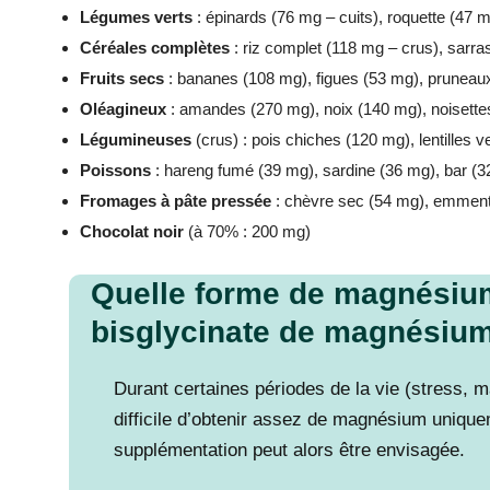
Légumes verts
: épinards (76 mg – cuits), roquette (47 m
Céréales complètes
: riz complet (118 mg – crus), sarr
Fruits secs
: bananes (108 mg), figues (53 mg), pruneau
Oléagineux
: amandes (270 mg), noix (140 mg), noisette
Légumineuses
(crus) : pois chiches (120 mg), lentilles 
Poissons
: hareng fumé (39 mg), sardine (36 mg), bar (
Fromages à pâte pressée
: chèvre sec (54 mg), emment
Chocolat noir
(à 70% : 200 mg)
Quelle forme de magnésium
bisglycinate de magnésiu
Durant certaines périodes de la vie (stress, m
difficile d’obtenir assez de magnésium unique
supplémentation peut alors être envisagée.