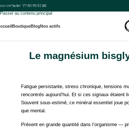
Frai
ous contacter
Passer à la navigation
07.80.90.62.80
Passer au contenu principal
ccueil
Boutique
Blog
Nos actifs
Le magnésium bisglyci
Fatigue persistante, stress chronique, tensions m
rencontrés aujourd’hui. Et si ces signaux étaient l
Souvent sous-estimé, ce minéral essentiel joue po
que mental.
Présent en grande quantité dans l’organisme — p