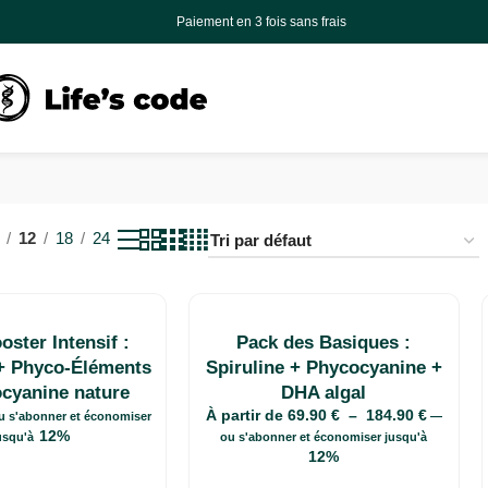
s de livraisons offerts en France, en Belgique et au Luxembourg en point relais à pa
Paiement en 3 fois sans frais
12
18
24
oster Intensif :
Pack des Basiques :
 + Phyco-Éléments
Spiruline + Phycocyanine +
cyanine nature
DHA algal
À partir de
69.90
€
–
184.90
€
 s'abonner et économiser
—
12%
usqu'à
ou s'abonner et économiser jusqu'à
12%