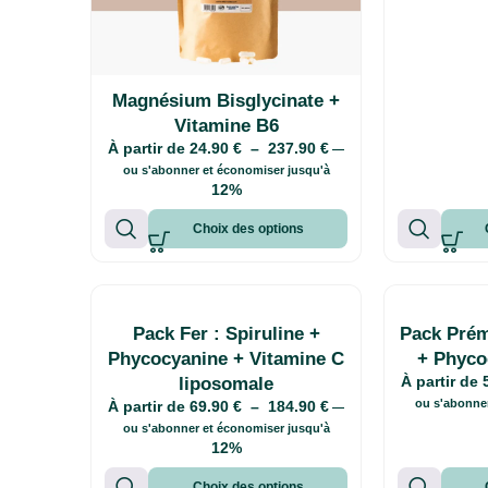
Magnésium Bisglycinate +
Vitamine B6
À partir de
24.90
€
–
237.90
€
—
ou s'abonner et économiser jusqu'à
12%
Choix des options
Pack Fer : Spiruline +
Pack Prém
Phycocyanine + Vitamine C
+ Phyco
À partir de
liposomale
ou s'abonne
À partir de
69.90
€
–
184.90
€
—
ou s'abonner et économiser jusqu'à
12%
Choix des options