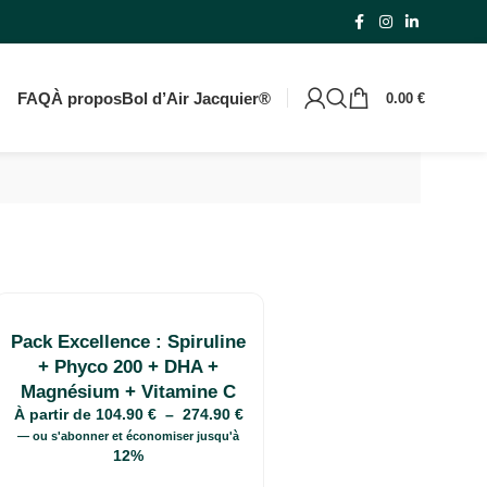
rtir de 59€
FAQ
À propos
Bol d’Air Jacquier®
0.00
€
Pack Excellence : Spiruline
+ Phyco 200 + DHA +
Magnésium + Vitamine C
À partir de
104.90
€
–
274.90
€
—
ou s'abonner et économiser jusqu'à
12%