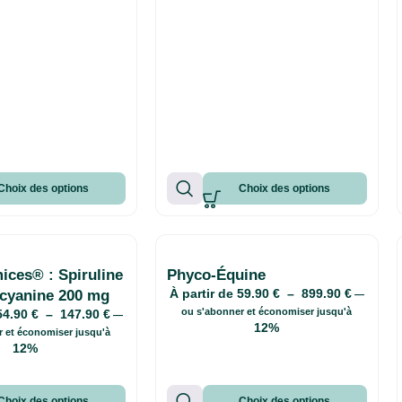
Choix des options
Choix des options
ices® : Spiruline
Phyco-Équine
À partir de
59.90
€
–
899.90
€
cyanine 200 mg
—
ou s'abonner et économiser jusqu'à
54.90
€
–
147.90
€
—
12%
r et économiser jusqu'à
12%
Choix des options
Choix des options