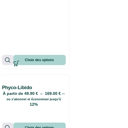
Choix des options
Phyco-Libido
À partir de
49.90
€
–
169.00
€
—
ou s'abonner et économiser jusqu'à
12%
Choix des options