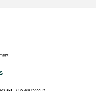
ment.
S
–
–
res 360
CGV Jeu concours