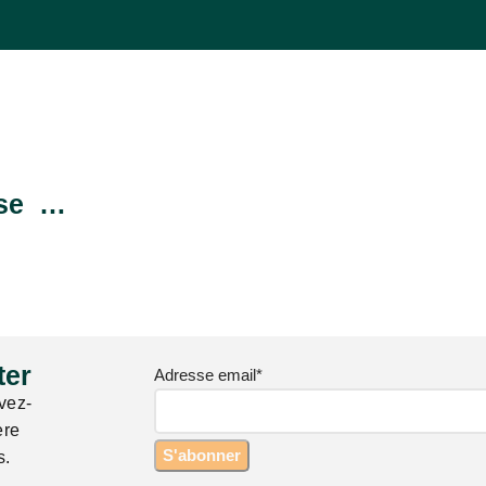
sse …
er​
Adresse email*
vez-
ère
s.