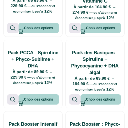
À partir de
89.90
€
–
Vitamine C
229.90
€
—
ou s'abonner et
À partir de
104.90
€
–
12%
économiser jusqu'à
274.90
€
—
ou s'abonner et
12%
économiser jusqu'à
Choix des options
Choix des options
Pack PCCA : Spiruline
Pack des Basiques :
+ Phyco-Sublime +
Spiruline +
DHA
Phycocyanine + DHA
À partir de
89.90
€
–
algal
229.90
€
—
ou s'abonner et
À partir de
69.90
€
–
12%
économiser jusqu'à
184.90
€
—
ou s'abonner et
12%
économiser jusqu'à
Choix des options
Choix des options
Pack Booster Intensif
Pack Booster : Phyco-