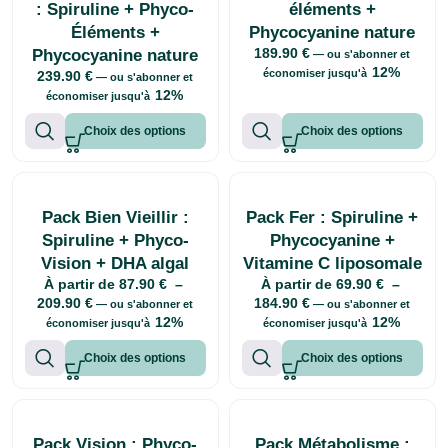
: Spiruline + Phyco-
éléments +
Éléments +
Phycocyanine nature
189.90
€
Phycocyanine nature
—
ou s'abonner et
12%
économiser jusqu'à
239.90
€
—
ou s'abonner et
12%
économiser jusqu'à
Choix des options
Choix des options
Pack Bien Vieillir :
Pack Fer : Spiruline +
Spiruline + Phyco-
Phycocyanine +
Vision + DHA algal
Vitamine C liposomale
À partir de
87.90
€
–
À partir de
69.90
€
–
209.90
€
184.90
€
—
ou s'abonner et
—
ou s'abonner et
12%
12%
économiser jusqu'à
économiser jusqu'à
Choix des options
Choix des options
Pack Vision : Phyco-
Pack Métabolisme :