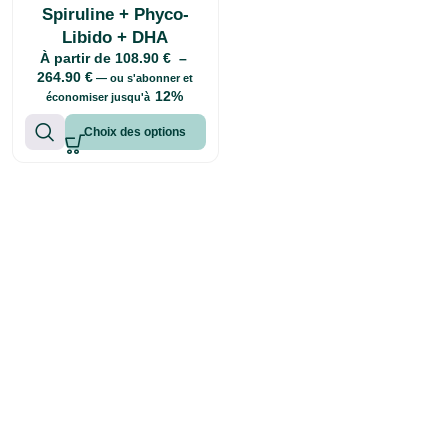
Spiruline + Phyco-
Libido + DHA
À partir de
108.90
€
–
264.90
€
—
ou s'abonner et
12%
économiser jusqu'à
Choix des options