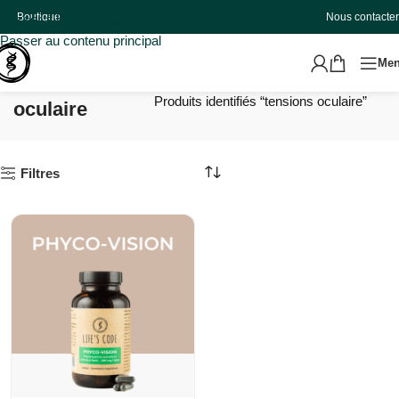
Boutique
Nous contacter
Passer à la navigation
Passer au contenu principal
Me
tensions
Accueil
Produits identifiés “tensions oculaire”
oculaire
Filtres