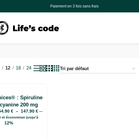
s de livraisons offerts en France, en Belgique et au Luxembourg en point relais à pa
Paiement en 3 fois sans frais
ons”
12
18
24
ices® : Spiruline
cyanine 200 mg
54.90
€
–
147.90
€
—
r et économiser jusqu'à
12%