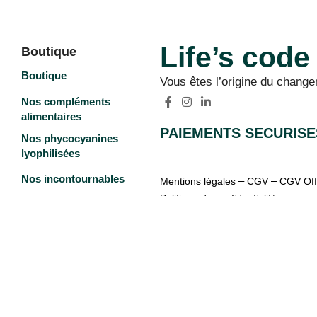
Life’s code
Boutique
Boutique
Vous êtes l’origine du
change
Nos compléments
alimentaires
PAIEMENTS SECURISE
Nos phycocyanines
lyophilisées
Nos incontournables
–
–
Mentions légales
CGV
CGV Off
Politique de confidentialité
Tous nos packs
Accès Boutique
Collagène marin
DHA algal
Phycocyanine