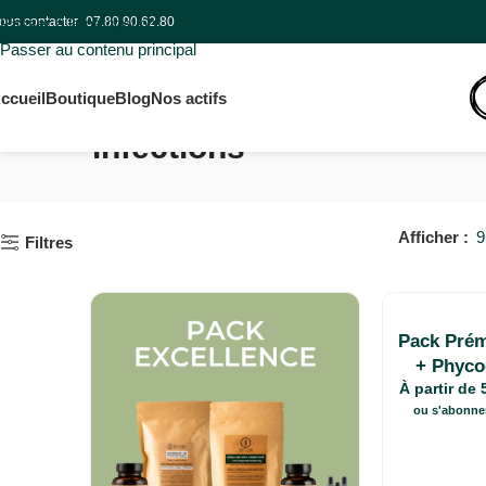
Frai
ous contacter
Passer à la navigation
07.80.90.62.80
Passer au contenu principal
ccueil
Boutique
Blog
Nos actifs
Accueil
Produits identifiés “infecti
infections
Afficher
9
Filtres
Pack Prém
+ Phyco
À partir de
ou s'abonne