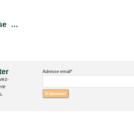
sse …
er​
Adresse email*
vez-
ère
s.