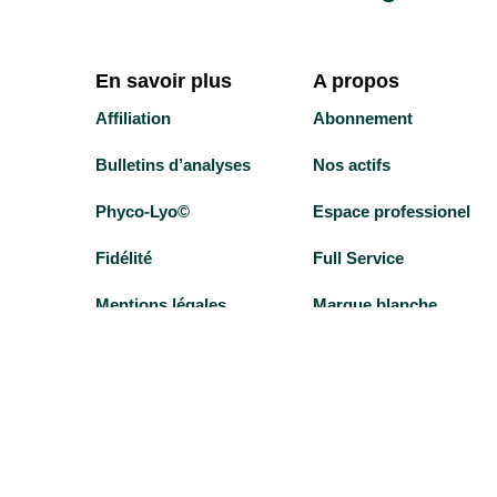
En savoir plus
A propos
Affiliation
Abonnement
Bulletins d’analyses
Nos actifs
Phyco-Lyo©
Espace professionel
Fidélité
Full Service
Mentions légales
Marque blanche
Politique de confidentialité
Revendeurs
Test personalisé
Agenda
Notre Histoire
Presse