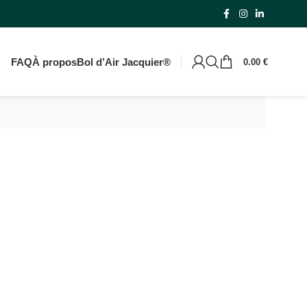
rtir de 59€
FAQ
À propos
Bol d’Air Jacquier®
0.00
€