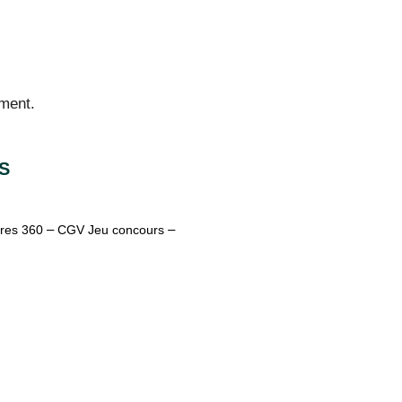
ment.
S
–
–
res 360
CGV Jeu concours