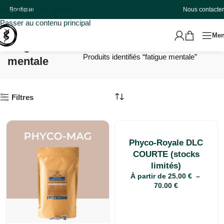
Boutique
Nous contacter
Passer à la navigation
Passer au contenu principal
Me
fatigue
Accueil
Produits identifiés “fatigue mentale”
mentale
Filtres
Phyco-Royale DLC
COURTE (stocks
limités)
À partir de
25.00
€
–
70.00
€