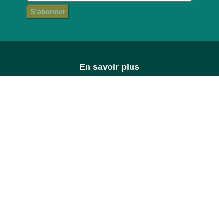
En savoir plus
Affiliation
Bulletins D’analyses
Phyco-Lyo©
Fidélité
Mentions Légales
Politique De Confidentialité
Test Personalisé
A propos
Abonnement
Nos Actifs
Espace Professionel
Full Service
Marque Blanche
Revendeurs
Agenda
Notre Histoire
Presse
Nos Engagements