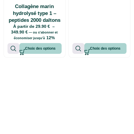
Collagène marin
hydrolysé type 1 –
peptides 2000 daltons
À partir de
29.90
€
–
349.90
€
—
ou s'abonner et
12%
économiser jusqu'à
Choix des options
Choix des options