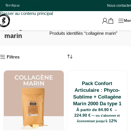
Boutique
Nous contacter
Passer à la navigation
Passer au contenu principal
Me
collagène
Accueil
Produits identifiés “collagène marin”
marin
Filtres
Pack Confort
Articulaire : Phyco-
Sublime + Collagène
Marin 2000 Da type 1
À partir de
84.90
€
–
224.90
€
—
ou s'abonner et
12%
économiser jusqu'à