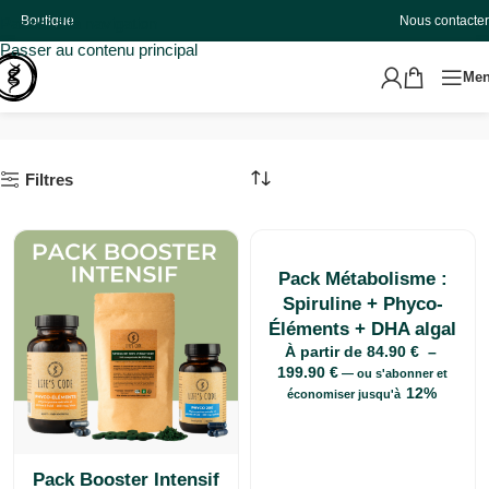
Boutique
Nous contacter
Passer à la navigation
Passer au contenu principal
Me
chrome
Accueil
Produits identifiés “chrome”
Filtres
Pack Métabolisme :
Spiruline + Phyco-
Éléments + DHA algal
À partir de
84.90
€
–
199.90
€
—
ou s'abonner et
12%
économiser jusqu'à
Pack Booster Intensif