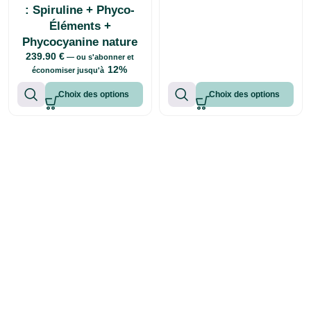
: Spiruline + Phyco-
Éléments +
Phycocyanine nature
239.90
€
—
ou s'abonner et
12%
économiser jusqu'à
Choix des options
Choix des options