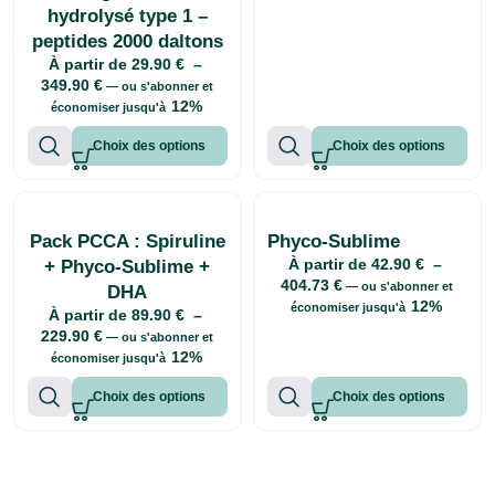
hydrolysé type 1 –
peptides 2000 daltons
À partir de
29.90
€
–
349.90
€
—
ou s'abonner et
12%
économiser jusqu'à
Choix des options
Choix des options
Pack PCCA : Spiruline
Phyco-Sublime
À partir de
42.90
€
–
+ Phyco-Sublime +
404.73
€
—
ou s'abonner et
DHA
12%
économiser jusqu'à
À partir de
89.90
€
–
229.90
€
—
ou s'abonner et
12%
économiser jusqu'à
Choix des options
Choix des options