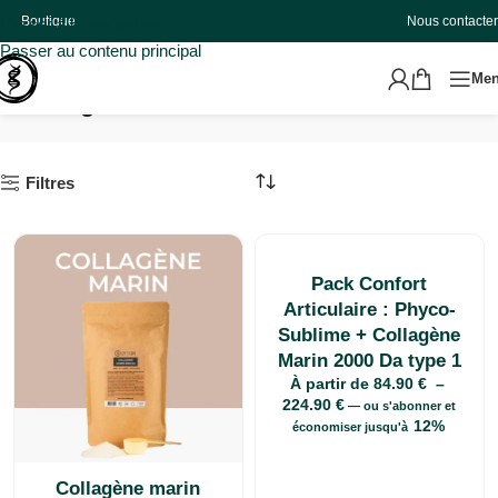
Boutique
Nous contacter
Passer à la navigation
Passer au contenu principal
Me
anti-âge
Accueil
Produits identifiés “anti-âge”
Filtres
Pack Confort
Articulaire : Phyco-
Sublime + Collagène
Marin 2000 Da type 1
À partir de
84.90
€
–
224.90
€
—
ou s'abonner et
12%
économiser jusqu'à
Collagène marin