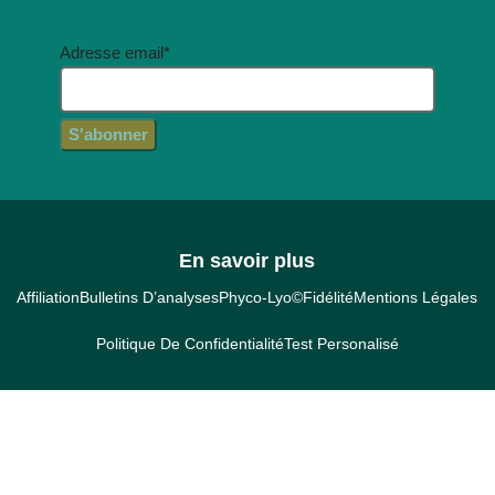
Adresse email*
En savoir plus
Affiliation
Bulletins D’analyses
Phyco-Lyo©
Fidélité
Mentions Légales
Politique De Confidentialité
Test Personalisé
A propos
Abonnement
Nos Actifs
Espace Professionel
Full Service