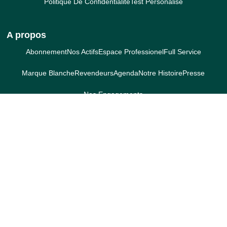
Politique De Confidentialité
Test Personalisé
A propos
Abonnement
Nos Actifs
Espace Professionel
Full Service
Marque Blanche
Revendeurs
Agenda
Notre Histoire
Presse
Nos Engagements
Boutique
Boutique
Nos Compléments Alimentaires
Nos Phycocyanines Lyophilisées
Nos Incontournables
Tous Nos Packs
Collagène Marin
DHA Algal
Phycocyanine
Vitamine C
Magnésium
Spiruline