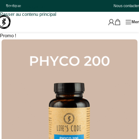
Boutique
Nous contacter
Passer à la navigation
Passer au contenu principal
Me
Promo !