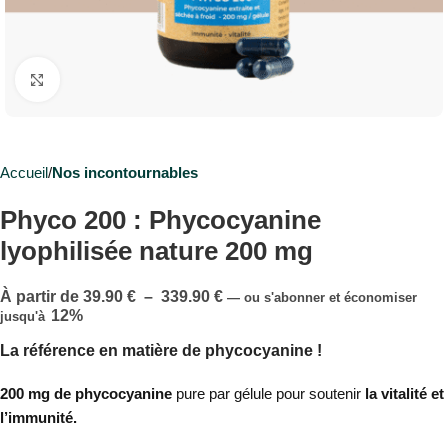
Cliquez pour agrandir
Accueil
Nos incontournables
Phyco 200 : Phycocyanine
lyophilisée nature 200 mg
À partir de
39.90
€
–
339.90
€
—
ou s'abonner et économiser
12%
jusqu'à
La référence en matière de phycocyanine !
200 mg de phycocyanine
pure par gélule pour soutenir
la vitalité et
l’immunité.